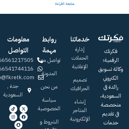
متابعة القراءة
خدماتنا
روابط
معلومات
إدارة
مهمة
التواصل
فكرتك
الحملات
تواصل معنا
66561217505+
الرقمية؛
الإعلانية
66541744116+
وكالة تسويق
المدونة
fo@fkretk.com
الكتروني
تصميم
جدة ,
من نحن
رائدة في
الجرافيك
السعودية
السعودية،
سياسة
إنشاء
متخصصة
الخصوصية
المتاجر
في تقديم
الإلكترونية
الشروط و
خدمات