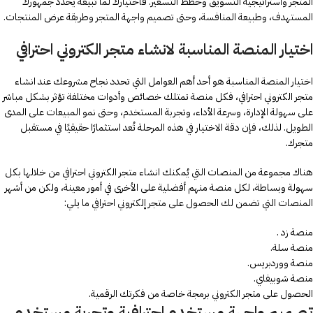
المتجر واستراتيجية التسويق وخطط التسعير. فاختيارك لما تبيعه يحدد جمهورك
المستهدف، وطبيعة المنافسة، وحتى تصميم واجهة المتجر وطريقة عرض المنتجات.
اختيار المنصة المناسبة لانشاء متجر الكتروني احترافي
اختيار المنصة المناسبة هو أحد أهم العوامل التي تحدد نجاح مشروعك عند انشاء
متجر الكتروني احترافي، فكل منصة تمتلك خصائص وأدوات مختلفة تؤثر بشكل مباشر
على سهولة الإدارة، وسرعة الأداء، وتجربة المستخدم، وحتى نمو المبيعات على المدى
الطويل. لذلك، فإن دقة الاختيار في هذه المرحلة تُعد استثمارًا حقيقيًا في مستقبل
متجرك.
هناك مجموعة من المنصات التي يُمكنك انشاء متجر الكتروني احترافي من خلالها بكل
سهولة وبساطة، لكل منصة منهم أفضلية على الأخرى في أمور معينة، ولكن من أشهر
المنصات التي تضمن لك الحصول على متجر إلكتروني احترافي ما يلي:
منصة زد .
منصة سلة.
منصة ووردبريس.
منصة شوبيفاي.
الحصول على متجر الكتروني برمجة خاصة من فكرتك الرقمية.
تصميم واجهة مستخدم احترافية وتجربة مستخدم