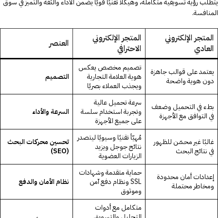
يتطلب رؤية تسويقية متكاملة، وهيكلًا تقنيًا قويًا يضمن الأداء والثقة والتميز في سوق
المنافسة.
المتجر الإلكتروني
المتجر الإلكتروني
العنصر
العادي
الاحترافي
تصميم مخصص يعكس
يعتمد على قوالب جاهزة
هوية العلامة التجارية
التصميم
دون هوية واضحة
ويجذب العملاء بصريًا
سرعة تحميل عالية
بطء في التحميل وضعف
وتجربة استخدام سلسة
السرعة والأداء
في التوافق مع الأجهزة
على جميع الأجهزة
مُهيّأ تقنيًا وسيويًا ليتصدر
غالبًا غير محسّن للظهور
تحسين محركات البحث
نتائج جوجل ويزيد
في نتائج البحث
(SEO)
الزيارات العضوية
حماية متقدمة وشهادات
إعدادات أمان محدودة
SSL ونظام دفع آمن
نظام الأمان والدفع
ومخاطر محتملة
وموثوق
متكامل مع أدوات
التحليل والتسويق