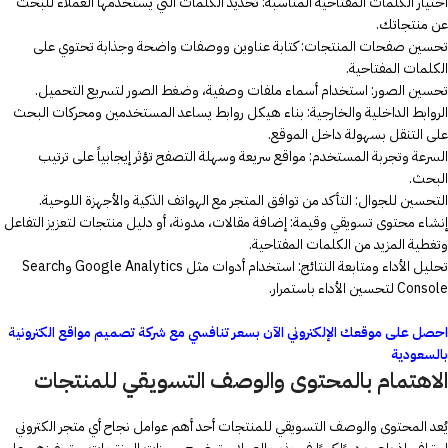
اختيار الكلمات المفتاحية المناسبة: تحديد الكلمات التي يستخدمها العملاء للبحث
عن منتجاتك.
تحسين صفحات المنتجات: كتابة عناوين ووصفات واضحة وجذابة تحتوي على
الكلمات المفتاحية.
تحسين الصور: استخدام أسماء ملفات وصفية، وضغط الصور لتسريع التحميل.
الروابط الداخلية والخارجية: بناء هيكل روابط يساعد المستخدمين ومحركات البحث
على التنقل بسهولة داخل الموقع.
السرعة وتجربة المستخدم: مواقع سريعة وسهلة التصفح تؤثر إيجابياً على ترتيب
البحث.
التحسين للجوال: التأكد من توافق المتجر مع الهواتف الذكية والأجهزة اللوحية.
إنشاء محتوى تسويقي وقيمة: إضافة مقالات، مدونة، أو دليل منتجات لتعزيز التفاعل
وتغطية المزيد من الكلمات المفتاحية.
تحليل الأداء ومتابعة النتائج: استخدام أدوات مثل Google Analytics وSearch
Console لتحسين الأداء باستمرار.
احصل على موقعك الإلكتروني الآن بسعر تنافسي مع شركة تصميم مواقع الكترونية
بالسعودية
الاهتمام بالمحتوى والوصف التسويقي للمنتجات
يُعد المحتوى والوصف التسويقي للمنتجات أحد أهم عوامل نجاح أي متجر الكتروني