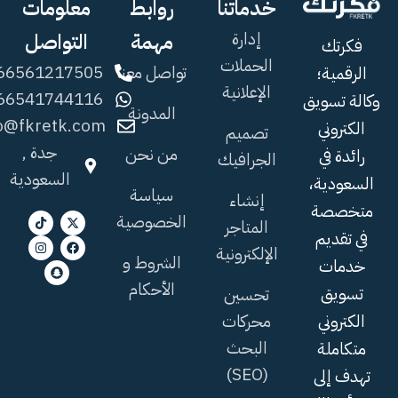
خدماتنا
روابط
معلومات
إدارة
مهمة
التواصل
فكرتك
الحملات
تواصل معنا
66561217505+
الرقمية؛
الإعلانية
66541744116+
وكالة تسويق
المدونة
fo@fkretk.com
الكتروني
تصميم
جدة ,
من نحن
رائدة في
الجرافيك
السعودية
السعودية،
سياسة
إنشاء
متخصصة
الخصوصية
المتاجر
في تقديم
الإلكترونية
الشروط و
خدمات
الأحكام
تسويق
تحسين
الكتروني
محركات
البحث
متكاملة
(SEO)
تهدف إلى