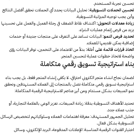
تحسين تجربة المستخدم.
تحسين الحملات التسويقية:
تحليل البيانات يحدد أي الحملات تحقق أفضل النتائج
وأين يجب توجيه الميزانية التسويقية.
زيادة معدلات التحويل:
اكتشاف نقاط الضعف في رحلة العميل والعمل على تحسينها
يزيد من فرص إتمام عمليات الشراء.
تحديد فرص النمو:
البيانات تساعد على التعرف على منتجات جديدة أو خدمات
إضافية يمكن تقديمها للعملاء.
اتخاذ قرارات قائمة على أدلة:
بدلاً من الاعتماد على التخمين، توفر البيانات رؤى
واضحة لاتخاذ خطوات عملية لتحسين المتجر.
بناء استراتيجية تسويق رقمي متكاملة
لضمان نجاح انشاء متجر الكتروني احترافي، لا يكفي إنشاء المتجر فقط، بل يجب بناء
استراتيجية تسويق رقمي متكاملة تصل بالمنتجات إلى العملاء المستهدفين وتحقق
نمو المبيعات بشكل مستدام ومن أبرز عناصر الاستراتيجية الرقمية المتكاملة:
تحديد الأهداف التسويقية بدقة: زيادة المبيعات، تعزيز الوعي بالعلامة التجارية، أو
جذب عملاء جدد.
تحليل الجمهور المستهدف: معرفة اهتمامات العملاء وسلوكياتهم لتخصيص الرسائل
التسويقية بشكل فعال.
اختيار القنوات الرقمية المناسبة: الإعلانات المدفوعة، البريد الإلكتروني، وسائل