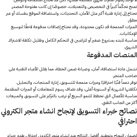
تمنح تحكّماً كبيراً في التخصيص والتعديلات، خصوصًا إن كانت مفتوحة المصدر.
تحتاج إلى إدارة تقنية أكبر مثل الأمان، التحديثات، واستضافة الموقع بنفسك أو عبر
مطوّر.
الميزات المدمجة قد تكون محدودة، وقد تحتاج إضافات مدفوعة لاحقًا لتوسيع
الإمكانيات.
مناسبة للبدء بمشروع صغير أو للراغبين في التحكم الكامل وتقليل تكلفة الاشتراك
الشهري.
المنصات المدفوعة
تشمل عادة استضافة، أمان، وصيانة ضمن الخطة، مما يقلل الأعباء التقنية على
صاحب المتجر.
توفر دعماً فنّيًا احترافيًا وميزات مدمجة للتسويق، إدارة المنتجات، والتحليل.
تكلفتها الشهرية أو السنوية أعلى، وقد تضاف رسوم للمعاملات أو الميزات المتقدمة.
مناسبة للأعمال التي تخطط للنمو السريع أو ترغب بالتركيز على التسويق والمبيعات
أكثر من الجانب التقني.
نصائح خبراء التسويق لإنجاح انشاء متجر الكتروني
احترافي
لضمان النجاح وتحقيق أفضل النتائج عند انشاء متجر الكتروني احترافي، يقدم خبراء