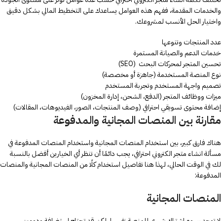
والخدمات المقدمة، ففهم هذه العوامل يساعدك على التخطيط المالي بشكل دقيق
واختيار الحل الأنسب لمشروعك.
عدد المنتجات وتنوعها
خدمات الدعم والصيانة المستمرة
تحسين المتجر لمحركات البحث (SEO)
نوع المنصة المستخدمة (جاهزة أو مخصصة)
تصميم واجهة المستخدم وتجربة المستخدم
ميزات ووظائف المتجر (الدفع، الشحن، إدارة المخزون)
إضافة محتوى تسويقي احترافي (وصف المنتجات، الصور، الفيديوهات، المقالات)
مقارنة بين المنصات المجانية والمدفوعة
هناك فارق كبير، بين استخدام المنصات المجانية واستخدام المنصات المدفوعة في
مسألة انشاء متجر الكتروني احترافي، يجب دائمًا أن تنظر أي الخيارين أفضل بالنسبة
لك في الوقت الحالي، لهذا هنا تفاصيل استخدام كلًا من المنصات المجانية والمنصات
المدفوعة:
المنصات المجانية
لا توجد رسوم اشتراك شهري للمنصة نفسها، لكن قد تحتاج استضافة ودومين.