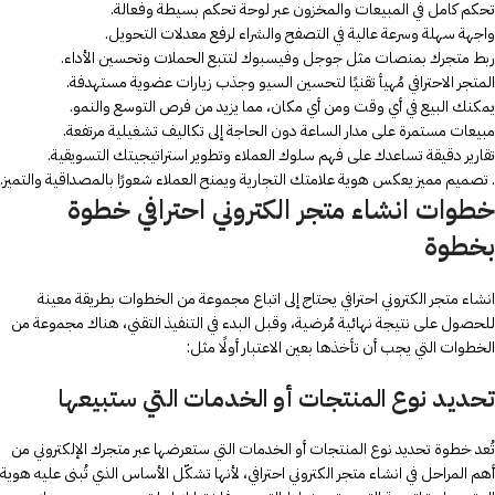
تحكم كامل في المبيعات والمخزون عبر لوحة تحكم بسيطة وفعالة.
واجهة سهلة وسرعة عالية في التصفح والشراء لرفع معدلات التحويل.
ربط متجرك بمنصات مثل جوجل وفيسبوك لتتبع الحملات وتحسين الأداء.
المتجر الاحترافي مُهيأ تقنيًا لتحسين السيو وجذب زيارات عضوية مستهدفة.
يمكنك البيع في أي وقت ومن أي مكان، مما يزيد من فرص التوسع والنمو.
مبيعات مستمرة على مدار الساعة دون الحاجة إلى تكاليف تشغيلية مرتفعة.
تقارير دقيقة تساعدك على فهم سلوك العملاء وتطوير استراتيجيتك التسويقية.
. تصميم مميز يعكس هوية علامتك التجارية ويمنح العملاء شعورًا بالمصداقية والتميز.
خطوات انشاء متجر الكتروني احترافي خطوة
بخطوة
انشاء متجر الكتروني احترافي يحتاج إلى اتباع مجموعة من الخطوات بطريقة معينة
للحصول على نتيجة نهائية مُرضية، وقبل البدء في التنفيذ التقني، هناك مجموعة من
الخطوات التي يجب أن تأخذها بعين الاعتبار أولًا مثل:
تحديد نوع المنتجات أو الخدمات التي ستبيعها
تُعد خطوة تحديد نوع المنتجات أو الخدمات التي ستعرضها عبر متجرك الإلكتروني من
أهم المراحل في انشاء متجر الكتروني احترافي، لأنها تشكّل الأساس الذي تُبنى عليه هوية