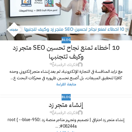
BLOG
10 أخطاء تمنع نجاح تحسين SEO متجر زد
وكيف تتجنبها
فكرتك الرقمية
مع تزايد المنافسة في التجارة الإلكترونية، لم يعد إنشاء متجر إلكتروني وحده
كافيًا لتحقيق المبيعات، بل أصبح تحسين ظهوره في محركات البحث ع...
متابعة القراءة
BLOG
إنشاء متجر زد
فكرتك الرقمية
إنشاء متجر زد احترافي | تصميم وتجهيز متاجر منصة زد :root { --blue-950:
#08244a; ...