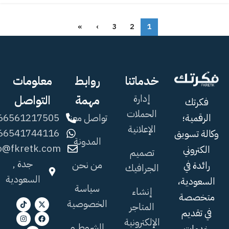
»
›
3
2
1
خدماتنا
روابط
معلومات
إدارة
مهمة
التواصل
فكرتك
الحملات
تواصل معنا
66561217505+
الرقمية؛
الإعلانية
66541744116+
وكالة تسويق
المدونة
fo@fkretk.com
الكتروني
تصميم
جدة ,
من نحن
رائدة في
الجرافيك
السعودية
السعودية،
سياسة
إنشاء
متخصصة
الخصوصية
المتاجر
في تقديم
الإلكترونية
الشروط و
خدمات