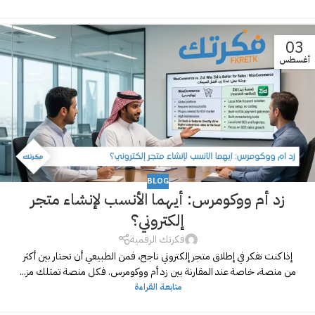
03
أغسطس
BLOG
زد أم ووكومرس: أيهما الأنسب لإنشاء متجر
إلكتروني؟
فكرتك الرقمية
إذا كنت تفكر في إطلاق متجر إلكتروني ناجح، فمن الطبيعي أن تحتار بين أكثر
من منصة، خاصة عند المقارنة بين زد أم ووكومرس. فكل منصة تمتلك مز...
متابعة القراءة