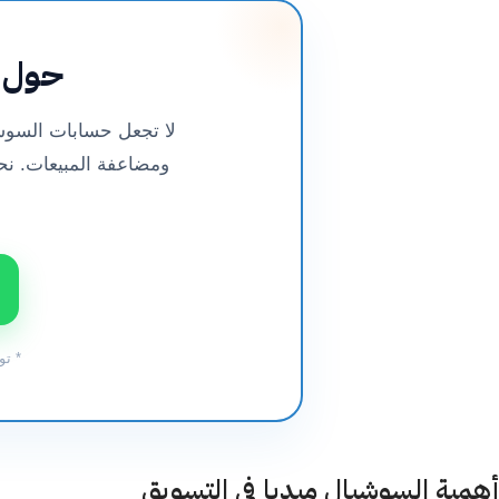
حول ت
لا تجعل حسابات السوشي
ومضاعفة المبيعات. ن
* تو
أهمية السوشيال ميديا في التسويق