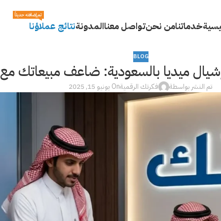
تم إضافته حديثاً
يسية
خدماتنا
من نحن
تواصل معنا
المدونة
نتائج عملاؤنا
BLOG
ل ميديا بالسعودية: ضاعف مبيعاتك مع أعل
تم النشر بواسطة
فكرتك الرقمية
On يونيو 15, 2025