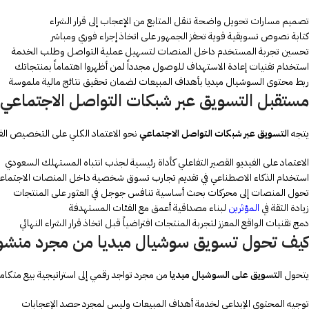
تصميم مسارات تحويل واضحة تنقل المتابع من الإعجاب إلى قرار الشراء
كتابة نصوص تسويقية قوية تحفز الجمهور على اتخاذ إجراء فوري ومباشر
تحسين تجربة المستخدم داخل المنصات لتسهيل عملية التواصل وطلب الخدمة
استخدام تقنيات إعادة الاستهداف للوصول مجدداً لمن أظهروا اهتماماً بمنتجاتك
ربط محتوى السوشيال ميديا بأهداف المبيعات لضمان تحقيق نتائج مالية ملموسة
مستقبل التسويق عبر شبكات التواصل الاجتماعي في 6
يتجه
التسويق عبر شبكات التواصل الاجتماعي
نحو الاعتماد الكلي على التخصيص الف
الاعتماد على الفيديو القصير التفاعلي كأداة رئيسية لجذب انتباه المستهلك السعودي
استخدام الذكاء الاصطناعي في تقديم تجارب تسوق شخصية داخل المنصات الاجتماعي
تحول المنصات إلى محركات بحث أساسية تنافس جوجل في العثور على المنتجات
زيادة الثقة في
المؤثرين
لبناء مصداقية أعمق مع الفئات المستهدفة
دمج تقنيات الواقع المعزز لتجربة المنتجات افتراضياً قبل اتخاذ قرار الشراء النهائي
كيف تحول
تسويق سوشيال ميديا من مجرد منشورات
يتحول
التسويق على السوشيال ميديا
من مجرد تواجد رقمي إلى استراتيجية بيع متكاملة 
توجيه المحتوى الإبداعي لخدمة أهداف المبيعات وليس لمجرد حصد الإعجابات