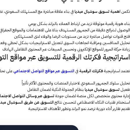
تكمن
اهمية تسويق سوشيال ميديا
في بناء علاقة مباشرة مع المستهلك السعودي، تضمن 
بناء هوية رقمية موثوقة تزيد من ارتباط العملاء بالبراند بشكل يومي
الوصول لشرائح دقيقة من الجمهور المستهدف بناءً على الاهتمامات والموقع الجغرافي
فتح قنوات تواصل مباشرة تزيد من مستويات الرضا والولاء لدى المستهلكين
تحليل المنافسين ومراقبة اتجاهات السوق لتعديل الاستراتيجيات بشكل لحظي وفعا
زيادة حركة المرور للموقع الإلكتروني وتحسين المبيعات عبر المحتوى التفاعلي الهادف
استراتيجية فكرتك الرقمية للتسويق عبر مواقع الت
تعتمد استراتيجية
فكرتك الرقمية
في
التسويق عبر مواقع التواصل الاجتماعي
على تحلي
تحليل سلوك الجمهور السعودي لاختيار المنصات والمحتوى الأكثر تأثيراً
تفعيل
تسويق سوشيال ميديا
بنظام الجدولة الذكية لضمان التفاعل
إدارة محتوى متخصص لكل منصة لضمان جودة
تسويق عبر وسائل التواصل الاجتم
استخدام تقنيات الذكاء الاصطناعي لتحسين نتائج
التسويق عن طريق السوشيال ميدي
تقديم تقارير أداء دورية ترصد نمو البراند وتطور الأهداف الاستراتيجية