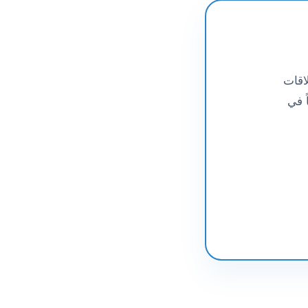
اقات
 في