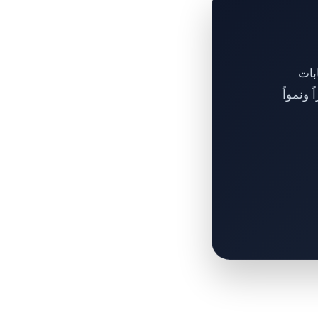
بات
ونمواً