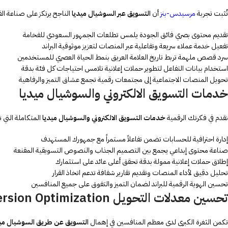
تُثبت تجربة
مرسيدس-بنز
أن
التسويق عبر السوشيال ميديا
الناجح يرتكز على صناعة ال
تقديم محتوى بصري فائق الجودة يلمس تطلعات الجمهور السعودي للفخامة
تفعيل خدمة عملاء سريعة وتفاعلية عبر المنصات لتعزيز موثوقية البراند
سرد قصص ملهمة تربط تاريخ العلامة العريق بنمط الحياة العصري للمستخدمين
استخدام بيانات التفاعل لتطوير حملات إعلانية تلامس احتياجات كل فئة بدقة
تحويل المنصات الاجتماعية إلى مجتمعات رقمية تجمع عشاق التميز والرفاهية
خدمات التسويق الالكتروني والسوشيال ميديا
نقدم في فكرتك الرقمية
خدمات التسويق الالكتروني والسوشيال ميديا
المتكاملة التي ت
إدارة احترافية للحسابات تضمن تفاعلاً مستمراً مع جمهورك المستهدف
صناعة محتوى إبداعي يجمع بين التصميم الجذاب والنصوص التسويقية المقنعة
إطلاق حملات إعلانية ممولة بدقة تحقق أعلى عائد على استثمارك
تحليل دقيق لأداء المنصات وتقديم تقارير شفافة تدعم اتخاذ القرار
تحسين الهوية الرقمية للبراند لضمان التميز والتفوق على جميع المنافسين
تحسين معدلات التحويل Conversion Optimization
تكمن الثغرة الكبرى لدى معظم المنافسين في إهمال
التسويق عن طريق السوشيال ميد